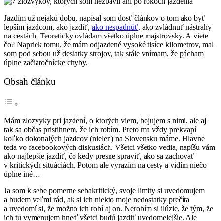
Jazdím už nejakú dobu, napísal som dosť článkov o tom ako byť
lepším jazdcom, ako jazdiť,
ako nespadnúť,
ako zvládnuť nástrahy
na cestách. Teoreticky ovládam všetko úplne majstrovsky. A viete
čo? Napriek tomu, že mám odjazdené vysoké tisíce kilometrov, mal
som pod sebou už desiatky strojov, tak stále vnímam, že pácham
úplne začiatočnícke chyby.
Obsah článku
Mám zlozvyky pri jazdení, o ktorých viem, bojujem s nimi, ale aj
tak sa občas pristihnem, že ich robím. Preto ma vždy prekvapí
koľko dokonalých jazdcov (nielen) na Slovensku máme. Hlavne
teda vo facebookových diskusiách. Všetci všetko vedia, napíšu vám
ako najlepšie jazdiť, čo kedy presne spraviť, ako sa zachovať
v kritických situáciách. Potom ale vyrazím na cesty a vidím niečo
úplne iné…
Ja som k sebe pomerne sebakritický, svoje limity si uvedomujem
a budem veľmi rád, ak si ich niekto moje nedostatky prečíta
a uvedomí si, že možno ich robí aj on. Nerobím si ilúzie, že tým, že
ich tu vymenujem hneď všetci budú jazdiť uvedomelejšie. Ale