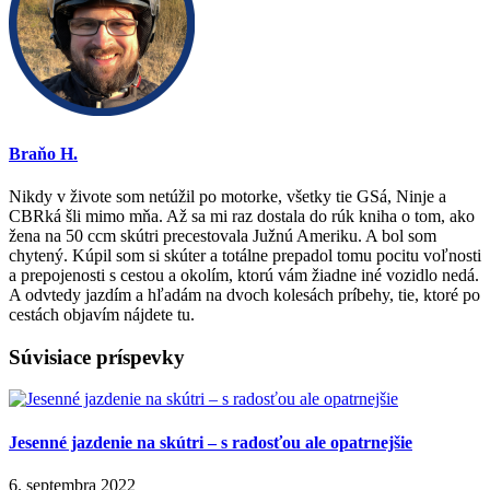
Braňo H.
Nikdy v živote som netúžil po motorke, všetky tie GSá, Ninje a
CBRká šli mimo mňa. Až sa mi raz dostala do rúk kniha o tom, ako
žena na 50 ccm skútri precestovala Južnú Ameriku. A bol som
chytený. Kúpil som si skúter a totálne prepadol tomu pocitu voľnosti
a prepojenosti s cestou a okolím, ktorú vám žiadne iné vozidlo nedá.
A odvtedy jazdím a hľadám na dvoch kolesách príbehy, tie, ktoré po
cestách objavím nájdete tu.
Súvisiace príspevky
Jesenné jazdenie na skútri – s radosťou ale opatrnejšie
6. septembra 2022