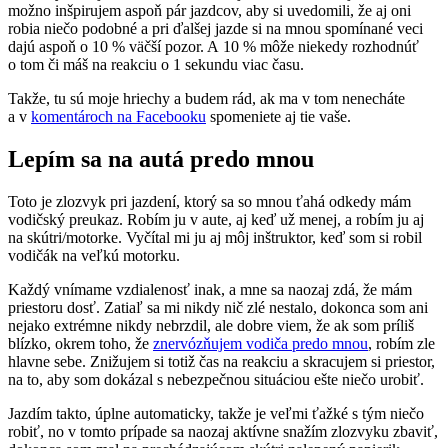
možno inšpirujem aspoň pár jazdcov, aby si uvedomili, že aj oni
robia niečo podobné a pri ďalšej jazde si na mnou spomínané veci
dajú aspoň o 10 % väčší pozor. A 10 % môže niekedy rozhodnúť
o tom či máš na reakciu o 1 sekundu viac času.
Takže, tu sú moje hriechy a budem rád, ak ma v tom nenecháte
a v
komentároch na Facebooku
spomeniete aj tie vaše.
Lepím sa na autá predo mnou
Toto je zlozvyk pri jazdení, ktorý sa so mnou ťahá odkedy mám
vodičský preukaz. Robím ju v aute, aj keď už menej, a robím ju aj
na skútri/motorke. Vyčítal mi ju aj môj inštruktor, keď som si robil
vodičák na veľkú motorku.
Každý vnímame vzdialenosť inak, a mne sa naozaj zdá, že mám
priestoru dosť. Zatiaľ sa mi nikdy nič zlé nestalo, dokonca som ani
nejako extrémne nikdy nebrzdil, ale dobre viem, že ak som príliš
blízko, okrem toho, že
znervózňujem vodiča predo mnou
, robím zle
hlavne sebe. Znižujem si totiž čas na reakciu a skracujem si priestor,
na to, aby som dokázal s nebezpečnou situáciou ešte niečo urobiť.
Jazdím takto, úplne automaticky, takže je veľmi ťažké s tým niečo
robiť, no v tomto prípade sa naozaj aktívne snažím zlozvyku zbaviť,