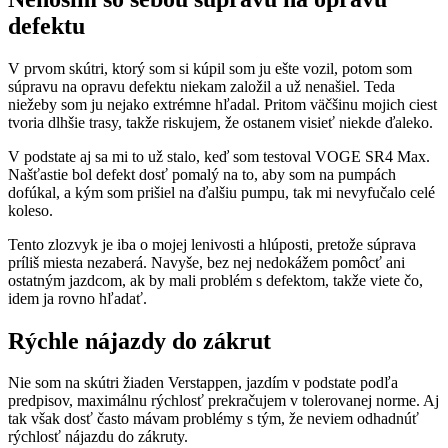
defektu
V prvom skútri, ktorý som si kúpil som ju ešte vozil, potom som
súpravu na opravu defektu niekam založil a už nenašiel. Teda
niežeby som ju nejako extrémne hľadal. Pritom väčšinu mojich ciest
tvoria dlhšie trasy, takže riskujem, že ostanem visieť niekde ďaleko.
V podstate aj sa mi to už stalo, keď som testoval VOGE SR4 Max.
Našťastie bol defekt dosť pomalý na to, aby som na pumpách
dofúkal, a kým som prišiel na ďalšiu pumpu, tak mi nevyfučalo celé
koleso.
Tento zlozvyk je iba o mojej lenivosti a hlúposti, pretože súprava
príliš miesta nezaberá. Navyše, bez nej nedokážem pomôcť ani
ostatným jazdcom, ak by mali problém s defektom, takže viete čo,
idem ja rovno hľadať.
Rýchle nájazdy do zákrut
Nie som na skútri žiaden Verstappen, jazdím v podstate podľa
predpisov, maximálnu rýchlosť prekračujem v tolerovanej norme. Aj
tak však dosť často mávam problémy s tým, že neviem odhadnúť
rýchlosť nájazdu do zákruty.