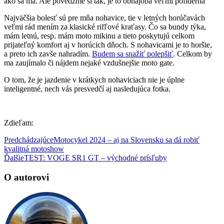
ako sa má. Ale povedzme si tak, je to obhajoba veľmi pofidérna
Najväčšia bolesť sú pre mňa nohavice, tie v letných horúčavách
veľmi rád mením za klasické rifľové kraťasy. Čo sa bundy týka,
mám letnú, resp. mám moto mikinu a tieto poskytujú celkom
prijateľný komfort aj v horúcich dňoch. S nohavicami je to horšie,
a preto ich zavše nahradím.
Budem sa snažiť polepšiť
. Celkom by
ma zaujímalo či nájdem nejaké vzdušnejšie moto gate.
O tom, že je jazdenie v krátkych nohaviciach nie je úplne
inteligentné, nech vás presvedčí aj nasledujúca fotka.
Zdieľam:
Predchádzajúce
Motocykel 2024 – aj na Slovensku sa dá robiť
kvalitná motoshow
Ďalšie
TEST: VOGE SR1 GT – východné prísľuby
O autorovi