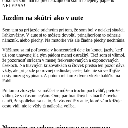
dokonca som mal na prechádzajúcom skútri nalepený papierik
NELEP SA!
Jazdím na skútri ako v aute
Sem tam sa pri jazde prichytím pri tom, že som bol v nejakej situácii
ľahkovážny. V aute si to môžete dovoliť, prinajhoršom to odnesie
nárazník, alebo plechy. Na motorke vás ale žiadne plechy nechránia.
Väčšinou sa mi poľavenie v koncentrácii deje ku koncu jazdy, keď
už som unavenejší a tým pádom menej ostražitý. Tiež som si všimol,
že pozornosť strácam v menej frekventovaných a exponovaných
úsekoch. Na hlavných križovatkách si človek predsa len pozor dáva
vždy, ale pri jazde po rovnej dedinskej ceste, kde nie sú vedľajšie
cesty mozog vypínam. A potom mi tam z dvora vlezie babička na
Fabii.
Pri tomto zlozvyku sa našťastie môžem trochu pochváliť, pretože
vidím, že sa časom lepším. Ono, pár hraničných situácií človeka
naučí, že spoliehať sa na to, že vás vodič v aute, ktoré vám križuje
cestu vidí, nie je vždy tá najlepšia voľba.
Nenosím so sebou súpravu na opravu