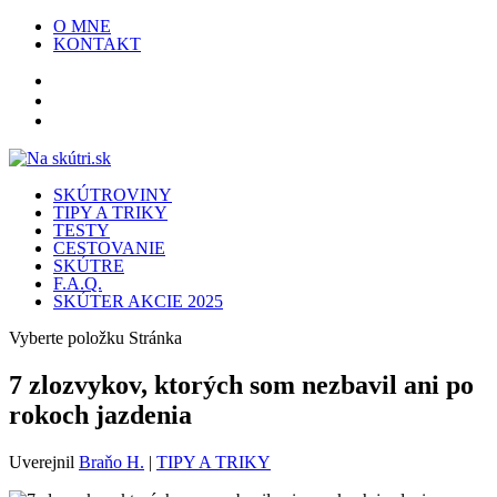
O MNE
KONTAKT
SKÚTROVINY
TIPY A TRIKY
TESTY
CESTOVANIE
SKÚTRE
F.A.Q.
SKÚTER AKCIE 2025
Vyberte položku Stránka
7 zlozvykov, ktorých som nezbavil ani po
rokoch jazdenia
Uverejnil
Braňo H.
|
TIPY A TRIKY