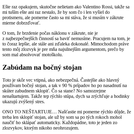
Ešte raz opakujem, skutočne nelietam ako Valentino Rossi, takže sa
mi tuším ešte ani raz nestalo, že by som čo i len vyšiel do
protismeru, ale pomerne často sa mi stáva, že si musím v zákrute
mierne dobrzďovať.
O tom, že brzdenie počas náklonu v zákrute, nie je
z najbezpečnejších činností sa baviť nemusíme. Pracujem na tom, je
to čoraz lepšie, ale stále ani zďaleka dokonalé. Mimochodom práve
tento môj zlozvyk je pre mňa najsilnejším argumentom, prečo by
som mal absolvovať motoškolu.
Zabúdam na bočný stojan
Toto je skôr vec vtipná, ako nebezpečná. Častejšie ako hlavný
používam bočný stojan, a tak v 90 % prípadov ho po nasadnutí na
skúter zabudnem sklopiť. Čo sa stane? No samozrejme
nenaštartujem. Takže tep rýchlo stúpa, dych sa zrýchľuje a hodinky
ukazujú zvýšený stres.
ONO TO NEŠTARTUJE… Našťastie mi pomerne rýchlo dôjde, že
treba len sklopiť stojan, ale už by som sa po tých rokoch mohol
naučiť ho sklápať automaticky. Každopádne, toto je jeden zo
zlozvykov, ktorým nikoho neohrozujem.