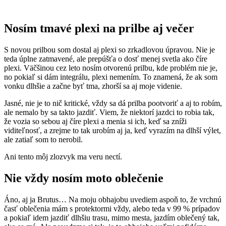
Nosím tmavé plexi na prilbe aj večer
S novou prilbou som dostal aj plexi so zrkadlovou úpravou. Nie je
teda úplne zatmavené, ale prepúšťa o dosť menej svetla ako číre
plexi. Väčšinou cez leto nosím otvorenú prilbu, kde problém nie je,
no pokiaľ si dám integrálu, plexi nemením. To znamená, že ak som
vonku dlhšie a začne byť tma, zhorší sa aj moje videnie.
Jasné, nie je to nič kritické, vždy sa dá prilba pootvoriť a aj to robím,
ale nemalo by sa takto jazdiť. Viem, že niektorí jazdci to robia tak,
že vozia so sebou aj číre plexi a menia si ich, keď sa zníži
viditeľnosť, a zrejme to tak urobím aj ja, keď vyrazím na dlhší výlet,
ale zatiaľ som to nerobil.
Ani tento môj zlozvyk ma veru nectí.
Nie vždy nosím moto oblečenie
Áno, aj ja Brutus… Na moju obhajobu uvediem aspoň to, že vrchnú
časť oblečenia mám s protektormi vždy, alebo teda v 99 % prípadov
a pokiaľ idem jazdiť dlhšiu trasu, mimo mesta, jazdím oblečený tak,