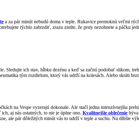
te
a za pár minút nebudú doma v teple. Rukavice premoknú veľmi rýchlo 
otrebujete rýchlo zabrzdiť, zrazu zistíte, že prsty nezohnete a páčku j
le. Sledujte ich stav, hĺbku dezénu a keď sa začnú podobať slikom, tre
neumatika tým rozdielom, ktorý vás udrží na kolesách. Alebo skráti brz
atočkách na Vespe vyzerajú dokonale. Ale stačí jedna intenzívnejšia pre
ich, aj nás ostatných, to nie je úplne ono.
Kvalitnejšie oblečenie
býva 
 ale pár dôležitých minút vás to udrží v teple a suchu. Na dlhšie výle