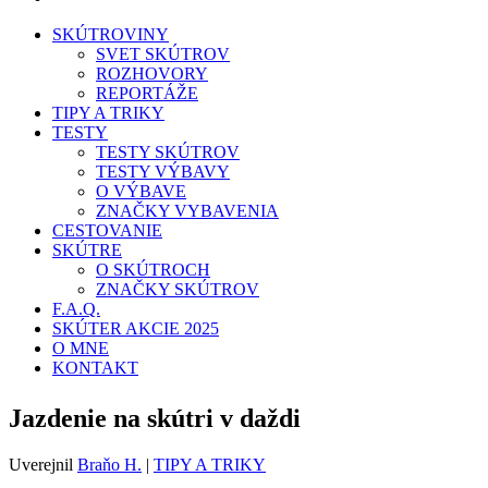
SKÚTROVINY
SVET SKÚTROV
ROZHOVORY
REPORTÁŽE
TIPY A TRIKY
TESTY
TESTY SKÚTROV
TESTY VÝBAVY
O VÝBAVE
ZNAČKY VYBAVENIA
CESTOVANIE
SKÚTRE
O SKÚTROCH
ZNAČKY SKÚTROV
F.A.Q.
SKÚTER AKCIE 2025
O MNE
KONTAKT
Jazdenie na skútri v daždi
Uverejnil
Braňo H.
|
TIPY A TRIKY