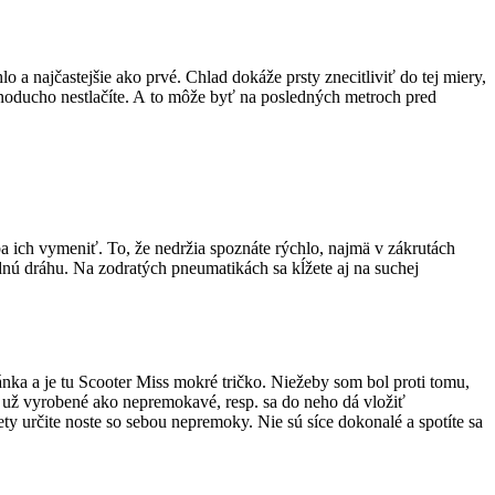
a najčastejšie ako prvé. Chlad dokáže prsty znecitliviť do tej miery,
ednoducho nestlačíte. A to môže byť na posledných metroch pred
ba ich vymeniť. To, že nedržia spoznáte rýchlo, najmä v zákrutách
dnú dráhu. Na zodratých pneumatikách sa kĺžete aj na suchej
hánka a je tu Scooter Miss mokré tričko. Niežeby som bol proti tomu,
už vyrobené ako nepremokavé, resp. sa do neho dá vložiť
ty určite noste so sebou nepremoky. Nie sú síce dokonalé a spotíte sa