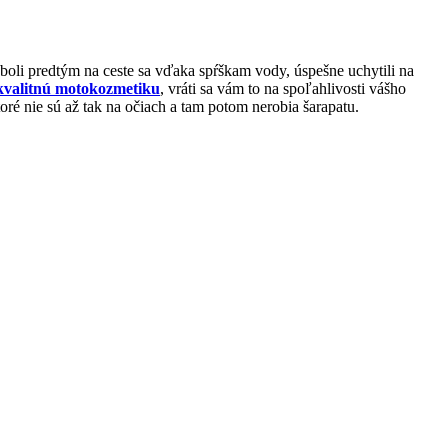
 boli predtým na ceste sa vďaka spŕškam vody, úspešne uchytili na
kvalitnú motokozmetiku
, vráti sa vám to na spoľahlivosti vášho
oré nie sú až tak na očiach a tam potom nerobia šarapatu.