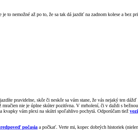
 je to nemožné až po to, že sa tak dá jazdiť na zadnom kolese a bez pri
jazdíte pravidelne, skôr či neskôr sa vám stane, že vás nejaký ten dážď n
ž mračien nie je úplne skúter pozitívna. V mrholení, či v daždi s bežnou,
o a kvapky vám plexi na skútri spoľahlivo pochytá. Odporúčam tiež
voz
predpoveď počasia
a počkať. Verte mi, kopec dobrých historiek (niele