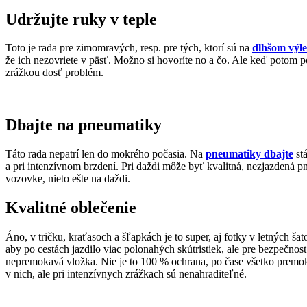
Udržujte ruky v teple
Toto je rada pre zimomravých, resp. pre tých, ktorí sú na
dlhšom výle
že ich nezovriete v päsť. Možno si hovoríte no a čo. Ale keď potom p
zrážkou dosť problém.
Dbajte na pneumatiky
Táto rada nepatrí len do mokrého počasia. Na
pneumatiky dbajte
stá
a pri intenzívnom brzdení. Pri daždi môže byť kvalitná, nezjazdená p
vozovke, nieto ešte na daždi.
Kvalitné oblečenie
Áno, v tričku, kraťasoch a šľapkách je to super, aj fotky v letných š
aby po cestách jazdilo viac polonahých skútristiek, ale pre bezpečnosť 
nepremokavá vložka. Nie je to 100 % ochrana, po čase všetko premokne,
v nich, ale pri intenzívnych zrážkach sú nenahraditeľné.