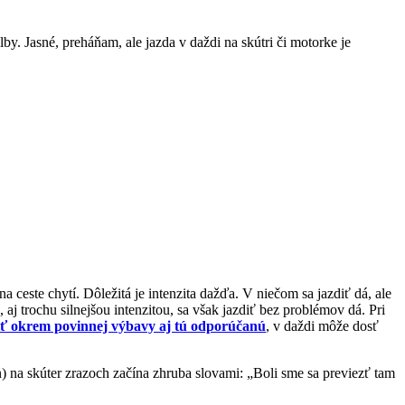
lby. Jasné, preháňam, ale jazda v daždi na skútri či motorke je
a ceste chytí. Dôležitá je intenzita dažďa. V niečom sa jazdiť dá, ale
 aj trochu silnejšou intenzitou, sa však jazdiť bez problémov dá. Pri
iť okrem povinnej výbavy aj tú odporúčanú
, v daždi môže dosť
n) na skúter zrazoch začína zhruba slovami: „Boli sme sa previezť tam