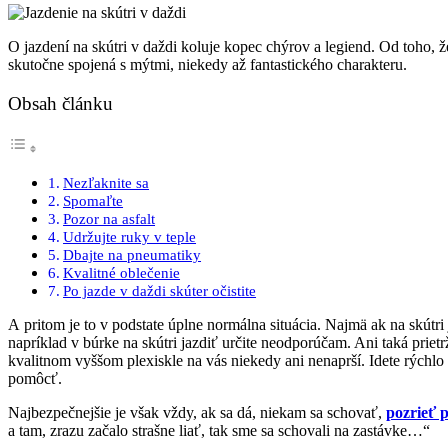
O jazdení na skútri v daždi koluje kopec chýrov a legiend. Od toho, že
skutočne spojená s mýtmi, niekedy až fantastického charakteru.
Obsah článku
Nezľaknite sa
Spomaľte
Pozor na asfalt
Udržujte ruky v teple
Dbajte na pneumatiky
Kvalitné oblečenie
Po jazde v daždi skúter očistite
A pritom je to v podstate úplne normálna situácia. Najmä ak na skútri 
napríklad v búrke na skútri jazdiť určite neodporúčam. Ani taká prietr
kvalitnom vyššom plexiskle na vás niekedy ani nenaprší. Idete rýchl
pomôcť.
Najbezpečnejšie je však vždy, ak sa dá, niekam sa schovať,
pozrieť 
a tam, zrazu začalo strašne liať, tak sme sa schovali na zastávke…“