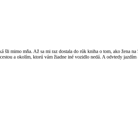
á šli mimo mňa. Až sa mi raz dostala do rúk kniha o tom, ako žena na
s cestou a okolím, ktorú vám žiadne iné vozidlo nedá. A odvtedy jazdím