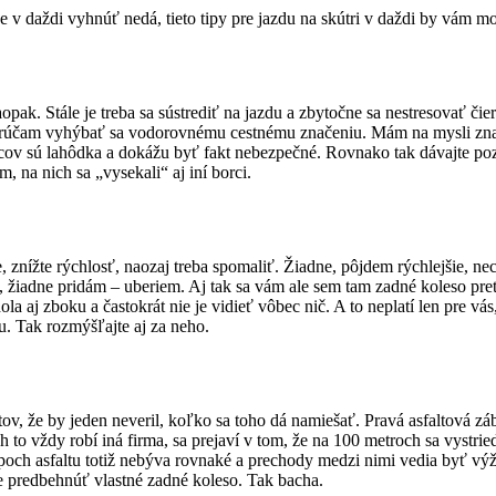
azde v daždi vyhnúť nedá, tieto tipy pre jazdu na skútri v daždi by vám 
ak. Stále je treba sa sústrediť na jazdu a zbytočne sa nestresovať č
účam vyhýbať sa vodorovnému cestnému značeniu. Mám na mysli značky
cov sú lahôdka a dokážu byť fakt nebezpečné. Rovnako tak dávajte pozo
 na nich sa „vysekali“ aj iní borci.
, znížte rýchlosť, naozaj treba spomaliť. Žiadne, pôjdem rýchlejšie, 
, žiadne pridám – uberiem. Aj tak sa vám ale sem tam zadné koleso pretoč
la aj zboku a častokrát nie je vidieť vôbec nič. A to neplatí len pre vás
. Tak rozmýšľajte aj za neho.
ltov, že by jeden neveril, koľko sa toho dá namiešať. Pravá asfaltová zá
h to vždy robí iná firma, sa prejaví v tom, že na 100 metroch sa vystri
poch asfaltu totiž nebýva rovnaké a prechody medzi nimi vedia byť výž
ie predbehnúť vlastné zadné koleso. Tak bacha.