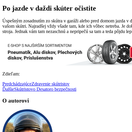
Po jazde v daždi skúter očistite
Úspešným zosadnutím zo skútra v garáži alebo pred domom jazda v dažd
vašom skútri. Najradšej vždy všade tam, kde ich vôbec netreba. Je dobré
stroja. Jednak vám tam nezaschnú a nepripečú sa tam a teda pôjdu lepš
Zdieľam:
Predchádzajúce
Zdravenie skútristov
Ďalšie
Skútristovo Desatoro bezpečnosti
O autorovi