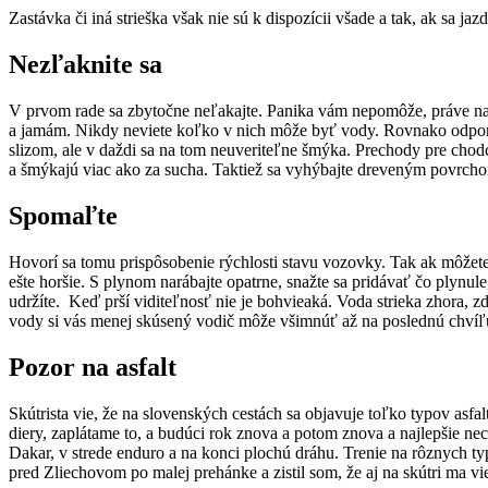
Zastávka či iná strieška však nie sú k dispozícii všade a tak, ak sa j
Nezľaknite sa
V prvom rade sa zbytočne neľakajte. Panika vám nepomôže, práve naop
a jamám. Nikdy neviete koľko v nich môže byť vody. Rovnako odpor
slizom, ale v daždi sa na tom neuveriteľne šmýka. Prechody pre chod
a šmýkajú viac ako za sucha. Taktiež sa vyhýbajte dreveným povrchom,
Spomaľte
Hovorí sa tomu prispôsobenie rýchlosti stavu vozovky. Tak ak môžete
ešte horšie. S plynom narábajte opatrne, snažte sa pridávať čo plynule
udržíte. Keď prší viditeľnosť nie je bohvieaká. Voda strieka zhora, zdo
vody si vás menej skúsený vodič môže všimnúť až na poslednú chvíľu
Pozor na asfalt
Skútrista vie, že na slovenských cestách sa objavuje toľko typov asfa
diery, zaplátame to, a budúci rok znova a potom znova a najlepšie nec
Dakar, v strede enduro a na konci plochú dráhu. Trenie na rôznych ty
pred Zliechovom po malej prehánke a zistil som, že aj na skútri ma v