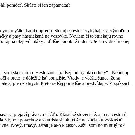
mohli pomôcť. Skúste si ich zapamätať:
iernymi myšlienkami dopredu. Sledujte cestu a vyhýbajte sa výmoľom
 a pásy nastriekané na vozovke. Neviem či to striekajú rovno
r aj na olejové mláky a ďalšie podobné radosti. Je ich vidieť menej
nech som skôr doma. Heslo znie: „radšej mokrý ako odretý“. Nebodaj
í a preto je dôležité ísť pomalšie. Vtedy je väčšia šanca, že sa
, ale aj pre ostatných. Preto radšej pomalšie a predvídajte. V spŕškach
bava sa prejaví práve za dažďa. Klasické slovenské, aha na ceste sú
eda 5 typov povrchov a skútrista si tak môže na začiatku vyskúšať
ivné. Nový, tmavý, asfalt je ako klzisko. Zažil som ho minulý rok